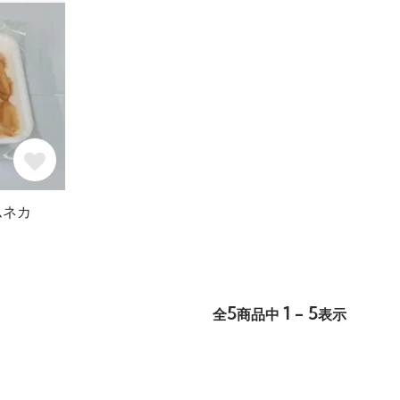
ムネカ
5
1 - 5
全
商品中
表示