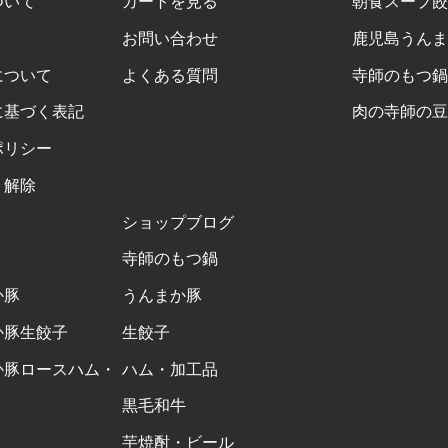
ついて
カートを見る
朝食スープ餃
お問い合わせ
鹿児島うんま
について
よくある質問
寺師のもつ鍋
に基づく表記
肉の寺師の豆
ポリシー
・解除
ショップブログ
寺師のもつ鍋
か豚
うんまか豚
か豚生餃子
生餃子
か豚ロースハム・
ハム・加工品
黒毛和牛
芋焼酎・ビール