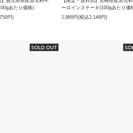
別】鹿児島県産黒毛和牛
【限定・送料別】宮崎県産黒毛和
00gあたり価格)
ーロインステーキ(100gあたり価格
750円)
1,989円(税込2,148円)
SOLD OUT
SO