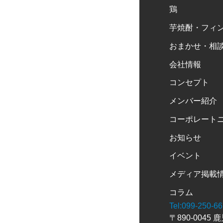
鶏
芋焼酎・フィ
おまかせ・相
会社情報
コンセプト
メンバー紹介
コーポレート
お知らせ
イベント
メディア掲載
コラム
Tel:099-250-6
〒890-0045