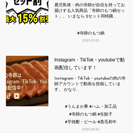
鹿児島発・肉の寺師が自信を持ってお
届けする人気商品「寺師のもつ鍋セッ
ト」。 いまなら 2セット同時購…
寺師のもつ鍋
2025.07.03
Instagram・TikTok・youtubeで動
画配信しています！
Instagram・TikTok・youtubeの肉の寺
師アカウントで動画を投稿していま
す。 かなり…
うんまか豚
ハム・加工品
寺師のもつ鍋
生餃子
芋焼酎・ビール
黒毛和牛
2025.06.26