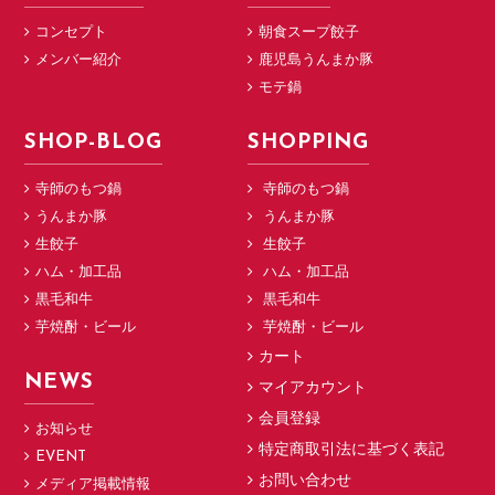
コンセプト
朝食スープ餃子
メンバー紹介
鹿児島うんまか豚
モテ鍋
SHOP-BLOG
SHOPPING
寺師のもつ鍋
寺師のもつ鍋
うんまか豚
うんまか豚
生餃子
生餃子
ハム・加工品
ハム・加工品
黒毛和牛
黒毛和牛
芋焼酎・ビール
芋焼酎・ビール
カート
NEWS
マイアカウント
会員登録
お知らせ
特定商取引法に基づく表記
EVENT
お問い合わせ
メディア掲載情報