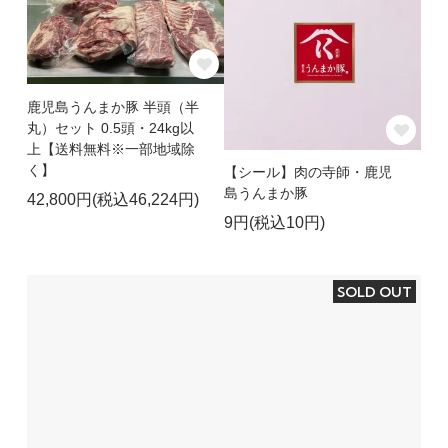
鹿児島うんまか豚 半頭（半
丸）セット 0.5頭・24kg以
上【送料無料※一部地域除
く】
【シール】肉の寺師・鹿児
島うんまか豚
42,800円(税込46,224円)
9円(税込10円)
SOLD OUT