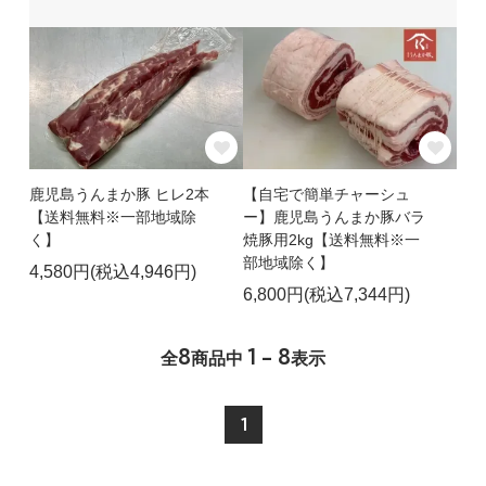
鹿児島うんまか豚 ヒレ2本
【自宅で簡単チャーシュ
【送料無料※一部地域除
ー】鹿児島うんまか豚バラ
く】
焼豚用2kg【送料無料※一
部地域除く】
4,580円(税込4,946円)
6,800円(税込7,344円)
8
1 - 8
全
商品中
表示
1