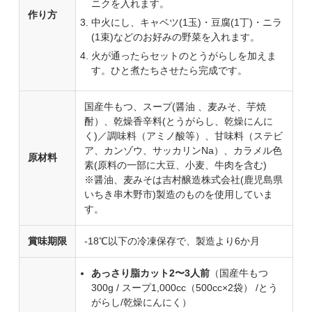
ニクを入れます。
作り方
中火にし、キャベツ(1玉)・豆腐(1丁)・ニラ
(1束)などのお好みの野菜を入れます。
火が通ったらセットのとうがらしを加えま
す。ひと煮たちさせたら完成です。
国産牛もつ、スープ(醤油 、麦みそ、芋焼
酎）、乾燥香辛料(とうがらし、乾燥にんに
く)／調味料（アミノ酸等）、甘味料（ステビ
ア、カンゾウ、サッカリンNa）、カラメル色
原材料
素(原料の一部に大豆、小麦、牛肉を含む)
※醤油、麦みそは吉村醸造株式会社(鹿児島県
いちき串木野市)製造のものを使用していま
す。
賞味期限
-18℃以下の冷凍保存で、製造より6か月
あっさり脂カット2〜3人前
（国産牛もつ
300g / スープ1,000cc（500cc×2袋） /とう
がらし/乾燥にんにく）