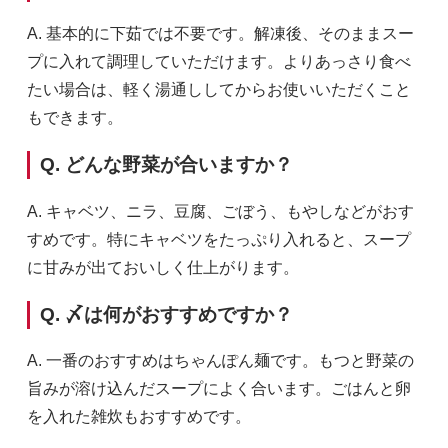
5,980円(税込6,458円)
A. 基本的に下茹では不要です。解凍後、そのままスー
1セット
プに入れて調理していただけます。よりあっさり食べ
あっさり脂カット4～6人前
たい場合は、軽く湯通ししてからお使いいただくこと
8,980円(税込9,698円)
もできます。
Q. どんな野菜が合いますか？
A. キャベツ、ニラ、豆腐、ごぼう、もやしなどがおす
すめです。特にキャベツをたっぷり入れると、スープ
に甘みが出ておいしく仕上がります。
Q. 〆は何がおすすめですか？
A. 一番のおすすめはちゃんぽん麺です。もつと野菜の
旨みが溶け込んだスープによく合います。ごはんと卵
を入れた雑炊もおすすめです。