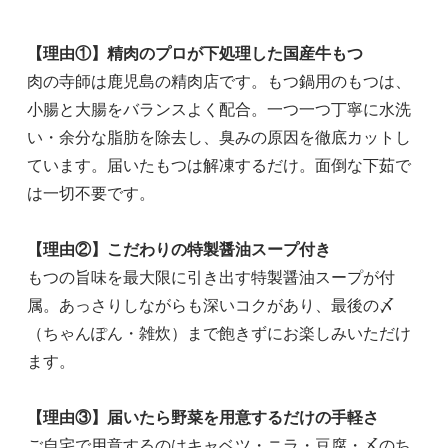
【理由①】精肉のプロが下処理した国産牛もつ
肉の寺師は鹿児島の精肉店です。もつ鍋用のもつは、
小腸と大腸をバランスよく配合。一つ一つ丁寧に水洗
い・余分な脂肪を除去し、臭みの原因を徹底カットし
ています。届いたもつは解凍するだけ。面倒な下茹で
は一切不要です。
【理由②】こだわりの特製醤油スープ付き
もつの旨味を最大限に引き出す特製醤油スープが付
属。あっさりしながらも深いコクがあり、最後の〆
（ちゃんぽん・雑炊）まで飽きずにお楽しみいただけ
ます。
【理由③】届いたら野菜を用意するだけの手軽さ
ご自宅で用意するのはキャベツ・ニラ・豆腐・〆のち