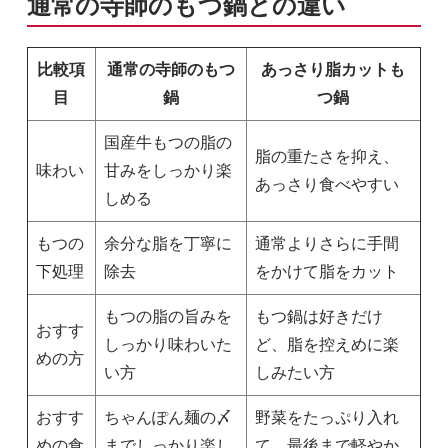
通常の寺師のもつ鍋との違い
比較項
通常の寺師のもつ
あっさり脂カットも
目
鍋
つ鍋
国産牛もつの脂の
脂の重たさを抑え、
味わい
甘みをしっかり楽
あっさり食べやすい
しめる
もつの
余分な脂を丁寧に
通常よりさらに手間
下処理
除去
をかけて脂をカット
もつの脂の旨みを
もつ鍋は好きだけ
おすす
しっかり味わいた
ど、脂を控えめに楽
めの方
い方
しみたい方
おすす
ちゃんぽん麺の〆
野菜をたっぷり入れ
めの食
までしっかり楽し
て、最後まで軽やか